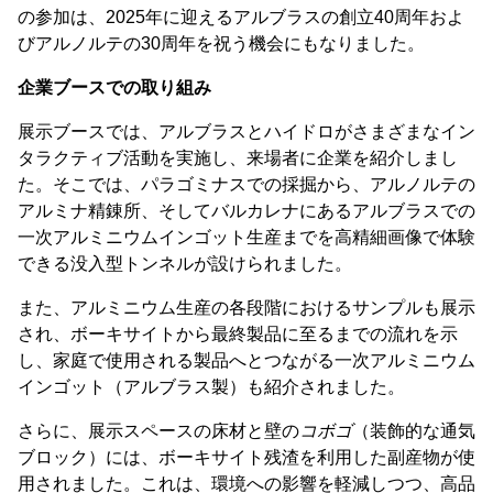
の参加は、2025年に迎えるアルブラスの創立40周年およ
びアルノルテの30周年を祝う機会にもなりました。
企業ブースでの取り組み
展示ブースでは、アルブラスとハイドロがさまざまなイン
タラクティブ活動を実施し、来場者に企業を紹介しまし
た。そこでは、パラゴミナスでの採掘から、アルノルテの
アルミナ精錬所、そしてバルカレナにあるアルブラスでの
一次アルミニウムインゴット生産までを高精細画像で体験
できる没入型トンネルが設けられました。
また、アルミニウム生産の各段階におけるサンプルも展示
され、ボーキサイトから最終製品に至るまでの流れを示
し、家庭で使用される製品へとつながる一次アルミニウム
インゴット（アルブラス製）も紹介されました。
さらに、展示スペースの床材と壁の
コボゴ
（装飾的な通気
ブロック）には、ボーキサイト残渣を利用した副産物が使
用されました。これは、環境への影響を軽減しつつ、高品