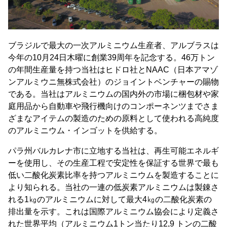
ブラジルで最大の一次アルミニウム生産者、アルブラスは
今年の10月24日木曜に創業39周年を記念する。46万トン
の年間生産量を持つ当社はヒドロ社とNAAC（日本アマゾ
ンアルミウニ無株式会社）のジョイントベンチャーの賜物
である。当社はアルミニウムの国内外の市場に梱包材や家
庭用品から自動車や飛行機向けのコンポーネンツまでさま
ざまなアイテムの製造のための原料として使われる高純度
のアルミニウム・インゴットを供給する。
パラ州バルカレナ市に立地する当社は、再生可能エネルギ
ーを使用し、その生産工程で安定性を保証する世界で最も
低い二酸化炭素比率を持つアルミニウムを製造することに
より知られる。当社の一連の低炭素アルミニウムは製錬さ
れる1㎏のアルミニウムに対して最大4㎏の二酸化炭素の
排出量を示す。これは国際アルミニウム協会により定義さ
れた世界平均（アルミニウム1トン当たり12,9 トンの二酸