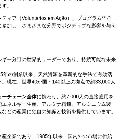
ます。
（Voluntários em Ação）」プログラム**で
に参加し、さまざまな分野でポジティブな影響を与え
ルギー分野の世界的リーダーであり、持続可能な未来
05年の創業以来、天然資源を革新的な手法で有効活
在、世界40か国・140以上の拠点で約33,000人
ューチェーン全体
に携わり、約7,000人の直接雇用を
能エネルギー生産、アルミナ精錬、アルミニウム製
装などの産業に独自の知識と技術を提供しています。
産企業であり、1985年以来、国内外の市場に供給