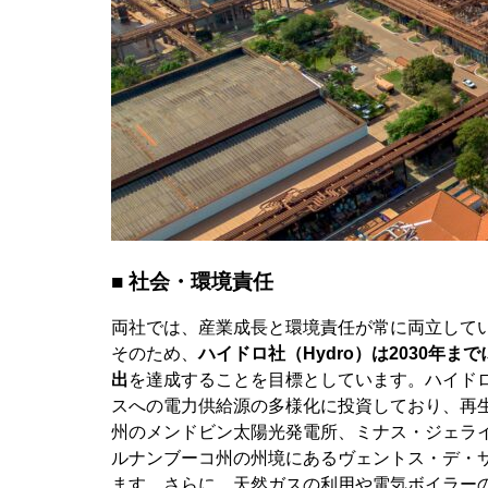
■ 社会・環境責任
両社では、産業成長と環境責任が常に両立して
そのため、
ハイドロ社（Hydro）は2030年ま
出
を達成することを目標としています。ハイド
スへの電力供給源の多様化に投資しており、再
州のメンドビン太陽光発電所、ミナス・ジェラ
ルナンブーコ州の州境にあるヴェントス・デ・
ます。さらに、天然ガスの利用や電気ボイラー