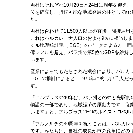
両社はそれぞれ10月20日と24日に周年を迎
位を確立し、持続可能な地域発展の柱として経
た。
両社は合わせて11,500人以上の直接・間接雇
これはバルカレーナ人口のおよそ9％に相当し
ジル地理統計院（IBGE）のデータによると、同市の
億レアルを超え、パラ州で第5位のGDPを維持して
います。
産業によってもたらされた機会により、バルカ
IBGEの推計によると、1970年に約1万7千人だ
す。
「アルブラスの40年は、パラ州との絆と先駆的
物語の一部であり、地域経済の原動力です。従業
います」と、アルブラスCEOの
ルイス・ロベル
「アルノルチの30周年を祝うことは、バルカレ
です。私たちは、自社の成長が市の変革にどの