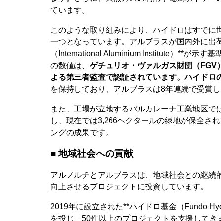
ています。
このような取り組みにより、ハイドロはすでに世
一つとなっています。アルブラスが国内外に出荷
（International Aluminium Institu
の数値は、
ゲチュリオ・ヴァルガス財団（FGV
よる第三者監査で認証されています。ハイドロ
を保持しており、アルブラスは8年連続で受賞
また、工場が立地するバルカレーナ工業地区では、
し、現在では3,266ヘクタールの緑地が保全
ングの成果です。
■ 地域社会への貢献
アルノルチとアルブラスは、地域社会との継続
向上させるプロジェクトに投資しています。
2019年に設立された**ハイドロ基金（Fundo H
を投じ、50件以上のプロジェクトを支援してき