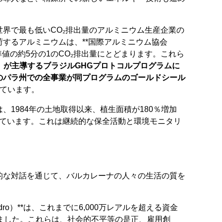
界で最も低いCO₂排出量のアルミニウム生産企業の
するアルミニウムは、**国際アルミニウム協会
te）**が示す基準値の約5分の1のCO₂排出量にとどまります。これら
）が主導するブラジルGHGプロトコルプログラムに
のパラ州での全事業が同プログラムのゴールドシール
しています。
1984年の土地取得以来、植生面積が180％増加
されています。これは継続的な保全活動と環境モニタリ
的な対話を通じて、バルカレーナの人々の生活の質を
ydro）**は、これまでに6,000万レアルを超える資金
ました。これらは、社会的不平等の是正、雇用創