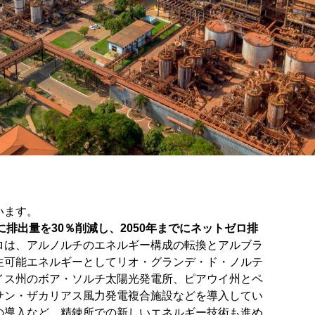
います。
でに排出量を30％削減し、2050年までにネットゼロ排
ロは、アルノルチのエネルギー構成の転換とアルブラ
生可能エネルギーとしてリオ・グランデ・ド・ノルテ
イス州のボア・ソルチ太陽光発電所、ピアウイ州とペ
サン・ザカリアス風力発電複合施設などを導入してい
の導入など、精錬所での新しいエネルギー技術も進め