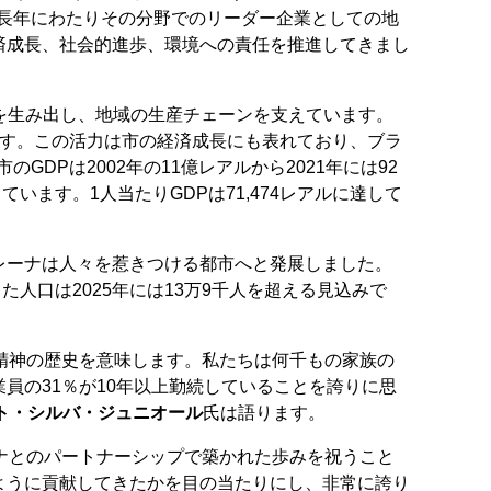
え、長年にわたりその分野でのリーダー企業としての地
済成長、社会的進歩、環境への責任を推進してきまし
用を生み出し、地域の生産チェーンを支えています。
ます。この活力は市の経済成長にも表れており、ブラ
GDPは2002年の11億レアルから2021年には92
います。1人当たりGDPは71,474レアルに達して
レーナは人々を惹きつける都市へと発展しました。
った人口は2025年には13万9千人を超える見込みで
精神の歴史を意味します。私たちは何千もの家族の
員の31％が10年以上勤続していることを誇りに思
ト・シルバ・ジュニオール
氏は語ります。
ナとのパートナーシップで築かれた歩みを祝うこと
ように貢献してきたかを目の当たりにし、非常に誇り