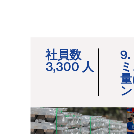
社員数
9
3,300 人
ミ
量
ン