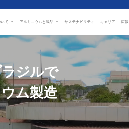
ついて
アルミニウムと製品
サステナビリティ
キャリア
広報
アルブラス、2年連続
ブラジルで
でGPTW認証を取得
ニウム製造
し、国内ランキング
にランクイン