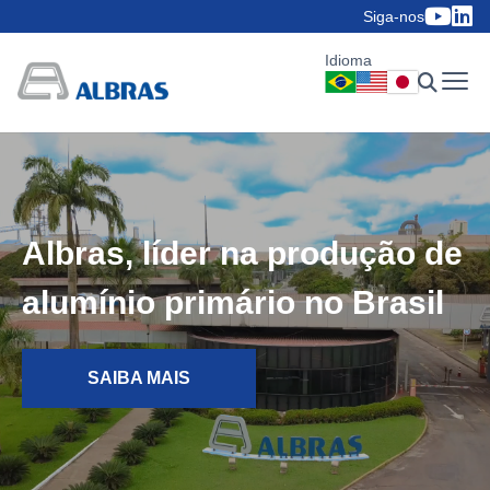
Siga-nos
Idioma
Albras, líder na produção de
Albras está entre as
alumínio primário no Brasil
melhores empresas para
trabalhar
SAIBA MAIS
SAIBA MAIS